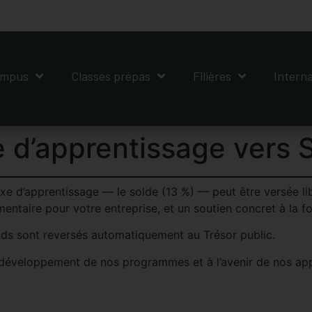
mpus
Classes prépas
Filières
Interna
e d’apprentissage vers 
xe d’apprentissage — le solde (13 %) — peut être versée lib
ntaire pour votre entreprise, et un soutien concret à la f
onds sont reversés automatiquement au Trésor public.
éveloppement de nos programmes et à l’avenir de nos appr