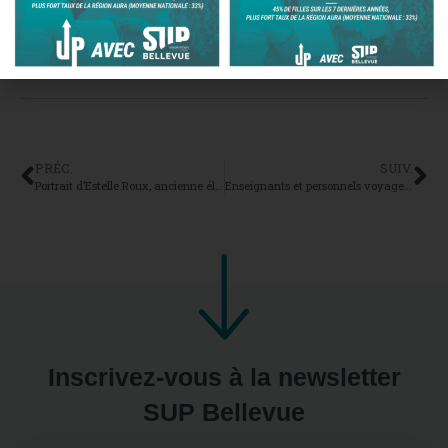
BTS SAM
PRÉC.
SUIV.
Portrait d’Estelle Roux, ancienne élève en BTS Commerce international
Enseignants et personnels voyagent aussi avec ERASMUS+
Inscrivez-vous à la newsletter
SUP Bellevue