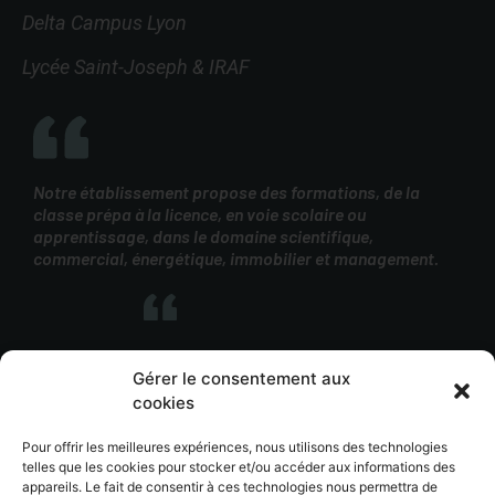
Delta Campus Lyon
Lycée Saint-Joseph & IRAF
Notre établissement propose des formations, de la
classe prépa à la licence, en voie scolaire ou
apprentissage, dans le domaine scientifique,
commercial, énergétique, immobilier et management.
Gérer le consentement aux
cookies
SUP Bellevue fait partie de l’
ensemble scolaire
Assomption Lyon
, une des 14 unités d’enseignement
Pour offrir les meilleures expériences, nous utilisons des technologies
pédagogique de l’
Assomption France
.
telles que les cookies pour stocker et/ou accéder aux informations des
appareils. Le fait de consentir à ces technologies nous permettra de