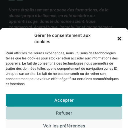
Notre établissement propose des formations, de la
classe prépa à la licence, en voie scolaire ou
apprentissage, dans le domaine scientifique,
commercial, énergétique, immobilier et management.
Gérer le consentement aux
cookies
Pour offrir les meilleures expériences, nous utilisons des technologies
telles que les cookies pour stocker et/ou accéder aux informations des
appareils. Le fait de consentir à ces technologies nous permettra de
SUP Bellevue fait partie de l’
ensemble scolaire
traiter des données telles que le comportement de navigation ou les ID
Assomption Lyon
, une des 14 unités d’enseignement
uniques sur ce site. Le fait de ne pas consentir ou de retirer son
consentement peut avoir un effet négatif sur certaines caractéristiques
pédagogique de l’
Assomption France
.
et fonctions.
Accepter
© SUP BELLEVUE 2023 – tous droits réservés –
Plan de site
–
Mentions légales
–
CGU
–
Politique de confidentialité
Refuser
Voir les préférences