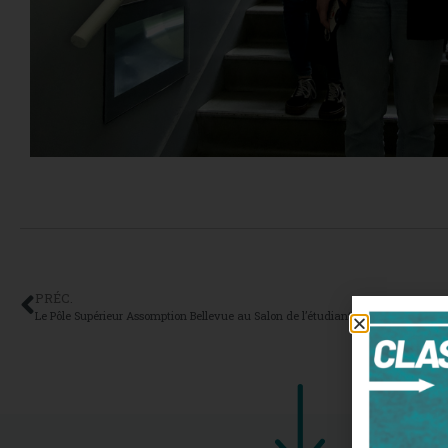
PRÉC.
Le Pôle Supérieur Assomption Bellevue au Salon de l’étudiant à Lyon !