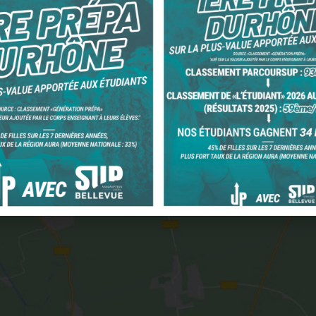
P Bellevue
OK