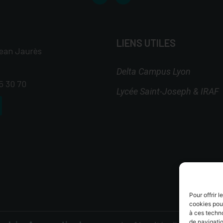
LIENS UTILES
ean Jaurès
Delta Campus Lyon
65 30 70
Lycée Saint-Joseph & IRAF
Pour offrir 
cookies pour
à ces techn
de navigatio