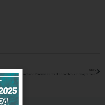
SUIV.
nciens BTS : une soixantaine d’anciens au rdv et de nombreux messages reçus !