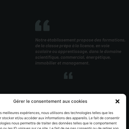
Notre établissement propose des formations,
de la classe prépa à la licence, en voie
scolaire ou apprentissage, dans le domaine
scientifique, commercial, énergétique,
immobilier et management.
Gérer le consentement aux cookies
les meilleures expériences, nous utilisons des technologies telles que les
 stocker et/ou accéder aux informations des appareils. Le fait de consentir
ologies nous permettra de traiter des données telles que le comportement
n ou les ID uniques sur ce site. Le fait de ne pas consentir ou de retirer son