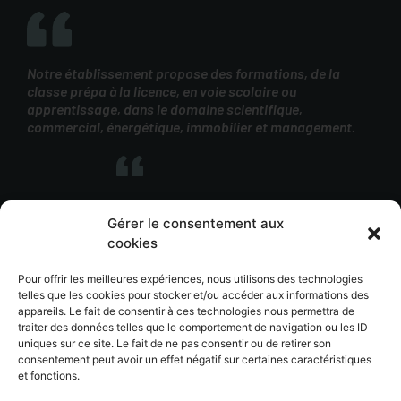
Notre établissement propose des formations, de la
classe prépa à la licence, en voie scolaire ou
apprentissage, dans le domaine scientifique,
commercial, énergétique, immobilier et management.
Gérer le consentement aux
cookies
SUP Bellevue fait partie de l’
ensemble scolaire
Assomption Lyon
, une des 14 unités d’enseignement
Pour offrir les meilleures expériences, nous utilisons des technologies
pédagogique de l’
Assomption France
.
telles que les cookies pour stocker et/ou accéder aux informations des
appareils. Le fait de consentir à ces technologies nous permettra de
traiter des données telles que le comportement de navigation ou les ID
uniques sur ce site. Le fait de ne pas consentir ou de retirer son
consentement peut avoir un effet négatif sur certaines caractéristiques
© SUP BELLEVUE 2023 – tous droits réservés –
Plan de site
–
et fonctions.
Mentions légales
–
CGU
–
Politique de confidentialité