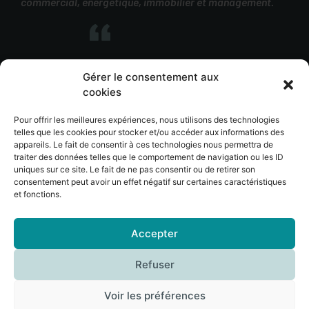
commercial, énergétique, immobilier et management.
Gérer le consentement aux
cookies
SUP Bellevue fait partie de l’
ensemble scolaire
Assomption Lyon
, une des 14 unités d’enseignement
Pour offrir les meilleures expériences, nous utilisons des technologies
pédagogique de l’
Assomption France
.
telles que les cookies pour stocker et/ou accéder aux informations des
appareils. Le fait de consentir à ces technologies nous permettra de
traiter des données telles que le comportement de navigation ou les ID
uniques sur ce site. Le fait de ne pas consentir ou de retirer son
consentement peut avoir un effet négatif sur certaines caractéristiques
© SUP BELLEVUE 2023 – tous droits réservés –
Plan de site
–
et fonctions.
Mentions légales
–
CGU
–
Politique de confidentialité
Accepter
Réalisation :
DIXIT L’agence
.
Refuser
Voir les préférences