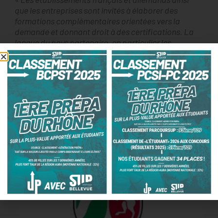
que les entreprises sont invités à élaborer des
formations complémentaires orientées vers la
demande et donnant droit à des certifications. La
langue du pays partenaire, en particulier les
connaissances linguistiques spécialisées, les
contenus de formation initiale, interprofessionnels
et spécifiques, ainsi que les expériences
interculturelles constituent les éléments essentiels
de cette formation. »
Accord de Weimar, 19
septembre 1997